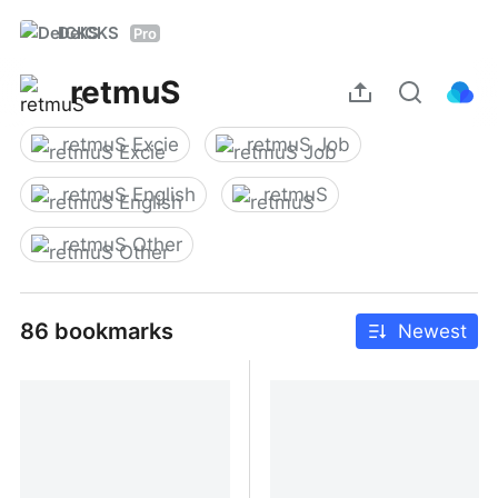
DelCKS
Pro
retmuS
retmuS Excie
retmuS Job
retmuS English
retmuS
retmuS Other
86 bookmarks
Newest