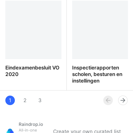
Examples of Words Used
in a Sentence
Eindexamenbesluit VO
Inspectierapporten
2020
scholen, besturen en
instellingen
Eindexamenbesluit VO
Inspectierapporten
2020
1
2
3
scholen, besturen en
instellingen
Raindrop.io
All-in-one
Create your own curated list