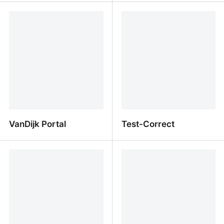
Futuris - Kansen voor
Outlook Futuris - Rooster
jouw toekomst
VanDijk Portal
Test-Correct
VanDijk Portal
Test-Correct